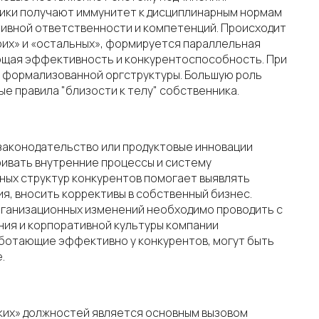
ики получают иммунитет к дисциплинарным нормам
тивной ответственности и компетенций. Происходит
оих» и «остальных», формируется параллельная
ющая эффективность и конкурентоспособность. При
ь формализованной оргструктуры. Большую роль
 правила "близости к телу" собственника.
 законодательство или продуктовые инновации
ивать внутренние процессы и систему
нных структур конкурентов помогает выявлять
я, вносить коррективы в собственный бизнес.
рганизационных изменений необходимо проводить с
ния и корпоративной культуры компании
аботающие эффективно у конкурентов, могут быть
.
ких» должностей является основным вызовом