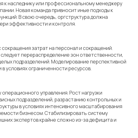
ля к наследнику или профессиональному менеджеру
пании. Новая команда привносит иные подходы к
нкций. В свою очередь, оргструктура должна
тери эффективности и контроля.
с сокращения затрат на персонал и сокращений.
ми следует перераспределение зон ответственности,
 целых подразделений. Моделирование перспективной
 в условиях ограниченности ресурсов.
 операционного управления. Рост нагрузки
висных подразделений, разрастанию контрольных и
руктуры в условиях интенсивного масштабирования
ляемости бизнесом. Стабилизировать систему
ешних экспертов крайне сложно из-за дефицита и