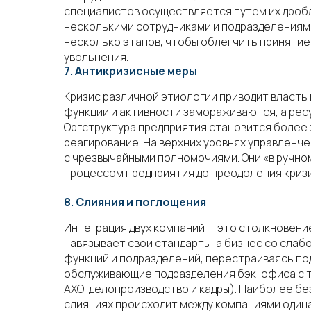
специалистов осуществляется путем их дроб
несколькими сотрудниками и подразделениям
несколько этапов, чтобы облегчить принятие
увольнения.
7. Антикризисные меры
Кризис различной этиологии приводит власть
функции и активности замораживаются, а рес
Оргструктура предприятия становится более
реагирование. На верхних уровнях управлен
с чрезвычайными полномочиями. Они «в ручно
процессом предприятия до преодоления кризи
8. Слияния и поглощения
Интеграция двух компаний — это столкновени
навязывает свои стандарты, а бизнес со слаб
функций и подразделений, перестраиваясь по
обслуживающие подразделения бэк-офиса с т
АХО, делопроизводство и кадры). Наиболее б
слияниях происходит между компаниями одина