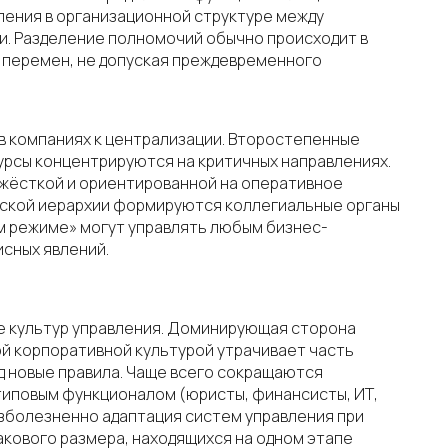
ления в организационной структуре между
и. Разделение полномочий обычно происходит в
 перемен, не допуская преждевременного
 в компаниях к централизации. Второстепенные
урсы концентрируются на критичных направлениях.
 жёсткой и ориентированной на оперативное
ческой иерархии формируются коллегиальные органы
м режиме» могут управлять любым бизнес-
сных явлений.
е культур управления. Доминирующая сторона
ой корпоративной культурой утрачивает часть
д новые правила. Чаще всего сокращаются
иповым функционалом (юристы, финансисты, ИТ,
езболезненно адаптация систем управления при
кового размера, находящихся на одном этапе