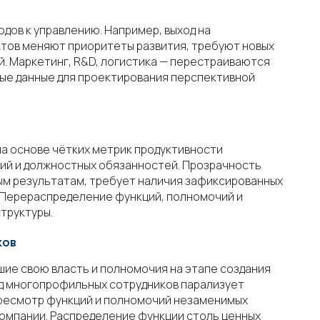
дов к управлению. Например, выход на
ктов меняют приоритеты развития, требуют новых
. Маркетинг, R&D, логистика — перестраиваются
ные данные для проектирования перспективной
а основе чётких метрик продуктивности
ий и должностных обязанностей. Прозрачность
ым результатам, требует наличия зафиксированных
. Перераспределение функций, полномочий и
труктуры.
ков
ие свою власть и полномочия на этапе создания
од многопрофильных сотрудников парализует
ресмотр функций и полномочий незаменимых
омпании. Распределение функции столь ценных