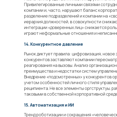
Привилегированные личными связями сотрудн
компании и, часто, нарушают баланс корпора
разделение подразделений и компании на «св
иерархия должностей, в совокупности снижа
интеграции «доверенных лиц» снижается рол
играют неформальные отношения и неписанные
14. Конкурентное давление
Рынок диктует правила: цифровизация, новое
конкурентов заставляют компании пересматр
реагирования на вызовы. Анализ организацио
преимущества и недостатки систем управлени
Внедрение «подсмотренных» у конкурентов о
учетом особенностей личного стиля управле
реципиента. Не все элементы оргструктуы, р
таковыми в собственной корпоративной среде
15. Автоматизация и ИИ
Тренд роботизации и сокращения «человечес