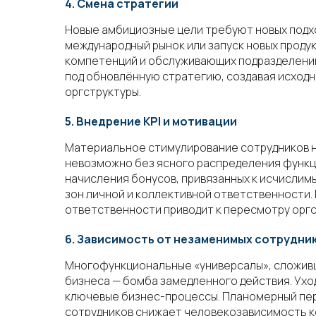
4. Смена стратегии
Новые амбициозные цели требуют новых подхо
международный рынок или запуск новых проду
компетенций и обслуживающих подразделений
под обновлённую стратегию, создавая исход
оргструктуры.
5. Внедрение KPI и мотивации
Материальное стимулирование сотрудников н
невозможно без ясного распределения функц
начисления бонусов, привязанных к исчислим
зон личной и коллективной ответственности
ответственности приводит к пересмотру оргс
6. Зависимость от незаменимых сотрудни
Многофункциональные «универсалы», сложивш
бизнеса — бомба замедленного действия. Ух
ключевые бизнес-процессы. Планомерный пе
сотрудников снижает человекозависимость к