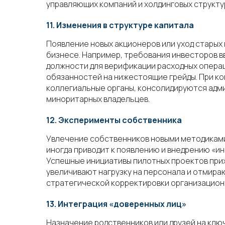
управляющих компаний и холдинговых структу
11. Изменения в структуре капитала
Появление новых акционеров или уход старых 
бизнесе. Например, требования инвесторов 
должности для верификации расходных операц
обязанностей на нижестоящие грейды. При к
коллегиальные органы, консолидируются адм
миноритарных владельцев.
12. Эксперименты собственника
Увлечение собственников новыми методиками 
иногда приводит к появлению и внедрению «и
Успешные инициативы пилотных проектов при
увеличивают нагрузку на персонала и отмира
стратегической корректировки организацион
13. Интеграция «доверенных лиц»
Назначение родственников или друзей на клю