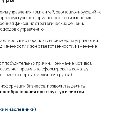
стемы управления компанией, эволюционирующий на
я оргструктуры не формальность по изменению
срочная фиксация стратегических решений
одходов к управлению.
роектирование перспективной модели управления,
одчиненности и зон ответственности, изменение
от побудительных причин. Понимание мотивов
позволяет правильно сформировать команду
ешние эксперты, смешанная группа) .
ансформации бизнесов, позволил выделить
 преобразования оргструктур и систем
ки и наследники)