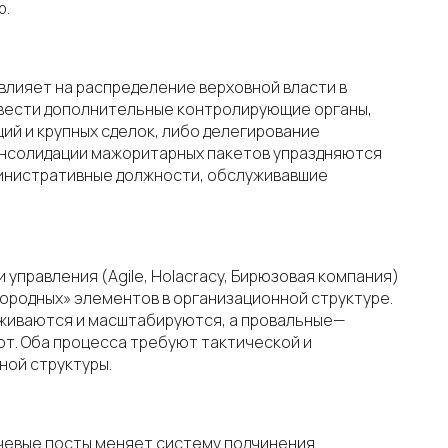
р.
влияет на распределение верховной власти в
ввести дополнительные контролирующие органы,
ий и крупных сделок, либо делегирование
онсолидации мажоритарных пакетов упраздняются
инистративные должности, обслуживавшие
управления (Agile, Holacracy, Бирюзовая компания)
нородных» элементов в организационной структуре.
живаются и масштабируются, а провальные—
ют. Оба процесса требуют тактической и
ной структуры.
чевые посты меняет систему подчинения.