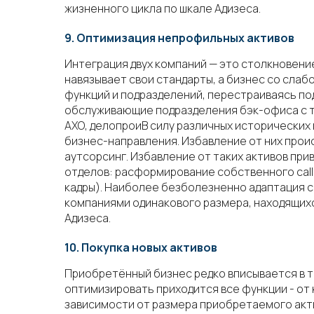
жизненного цикла по шкале Адизеса.
9. Оптимизация непрофильных активов
Интеграция двух компаний — это столкновени
навязывает свои стандарты, а бизнес со слаб
функций и подразделений, перестраиваясь по
обслуживающие подразделения бэк-офиса с т
АХО, делопроиВ силу различных исторически
бизнес-направления. Избавление от них проис
аутсорсинг. Избавление от таких активов пр
отделов: расформирование собственного call-
кадры). Наиболее безболезненно адаптация с
компаниями одинакового размера, находящихс
Адизеса.
10. Покупка новых активов
Приобретённый бизнес редко вписывается в т
оптимизировать приходится все функции - от 
зависимости от размера приобретаемого акт