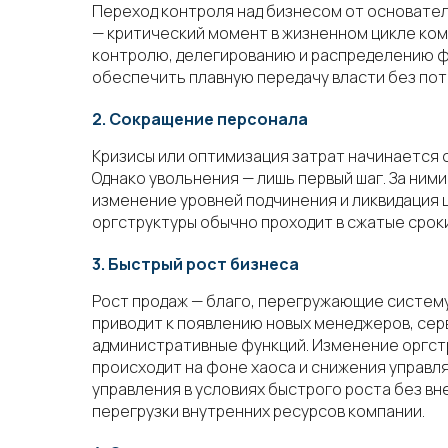
Переход контроля над бизнесом от основате
— критический момент в жизненном цикле ком
контролю, делегированию и распределению фу
обеспечить плавную передачу власти без по
2. Сокращение персонала
Кризисы или оптимизация затрат начинается 
Однако увольнения — лишь первый шаг. За ни
изменение уровней подчинения и ликвидация
оргструктуры обычно проходит в сжатые сроки
3. Быстрый рост бизнеса
Рост продаж — благо, перегружающие систему
приводит к появлению новых менеджеров, сер
административные функций. Изменение оргст
происходит на фоне хаоса и снижения управ
управления в условиях быстрого роста без вн
перегрузки внутренних ресурсов компании.