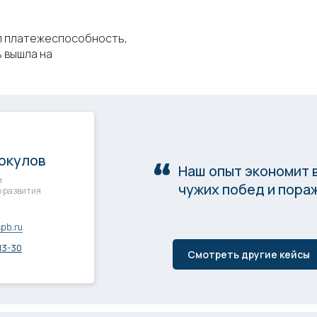
л платежеспособность,
 вышла на
ркулов
Наш опыт экономит 
и
чужих побед и пораж
 развития
13-30
Смотреть другие кейсы