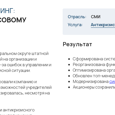
ИНГ:
Отрасль:
СМИ
СОВОМУ
Услуга:
Антикризис
Результат
ральном округе штатной
Сформирована систе
й на организации и
Реорганизована функ
-за ошибок в управлении и
Оптимизирована орга
исной ситуации.
Обновлен топ-мене
Модернизирована
си
ровали компанию и
Акционеры сохранили
озможностей учредителей
зировалась, несмотря на
и антикризисного