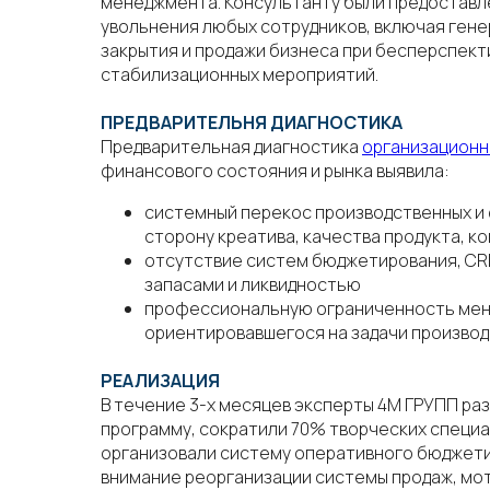
менеджмента. Консультанту были предостав
увольнения любых сотрудников, включая гене
закрытия и продажи бизнеса при бесперспек
стабилизационных мероприятий.
ПРЕДВАРИТЕЛЬНЯ ДИАГНОСТИКА
Предварительная диагностика
организационн
финансового состояния и рынка выявила:
системный перекос производственных и 
сторону креатива, качества продукта, ко
отсутствие систем бюджетирования, CR
запасами и ликвидностью
профессиональную ограниченность мен
ориентировавшегося на задачи производс
РЕАЛИЗАЦИЯ
В течение 3-х месяцев эксперты 4М ГРУПП р
программу, сократили 70% творческих специ
организовали систему оперативного бюджети
внимание реорганизации системы продаж, мо