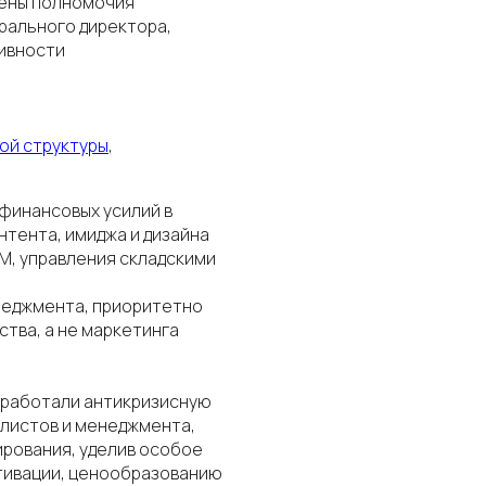
лены полномочия
рального директора,
тивности
ой структуры
,
финансовых усилий в
нтента, имиджа и дизайна
M, управления складскими
еджмента, приоритетно
тва, а не маркетинга
азработали антикризисную
алистов и менеджмента,
рования, уделив особое
тивации, ценообразованию