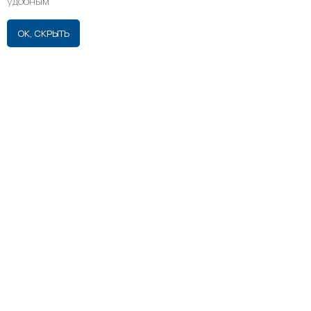
удобным
ОК, СКРЫТЬ
НАВЕРХ
Услуги
Кейсы
О нас
Статьи
Контакты